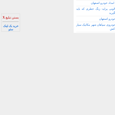
امداد خودرو اصفهان
لونی پراید: زنگ خطری که باید
یرید
بستن تبلیغ
X
خودرو اصفهان
خودروی سپاهان شهر مکانیک سیار
خرید بک لینک
 کش
سئو
بهترین مدل پژو 206 در ایران: راهنمای
رید از نگاه یک متخصص
تور ماشین خراب شده؟ نگران
! راهنمای کامل اقدامات فوری
بری
ربری :
: