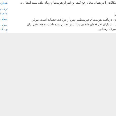
مشکلات را در همان محل رفع کند. این امر از هزینه‌ها و زمان تلف شده انتقال به
شماره 
ترک پا
جدی بگ
امداد 
یان، دریافت هزینه‌های غیرمنطقی پس از دریافت خدمات است. مرکز
 باید دارای تعرفه‌های شفاف و از پیش تعیین شده باشد، به خصوص برای
امداد 
 سوخت‌رسانی.
و یدک
کامل خ
ی باشد. یک سرویس کامل شامل موارد زیر است:
رادیا
ین: استفاده از خودروبرهای مسقف یا خودروبرهای چرخگیر استاندارد.
نباشید
ه باتری، تنظیم باد، تعویض تسمه و...
آرشیو
مام ناگهانی بنزین یا گازوئیل.
مهر ۱۴۰۴
جا ماندن کلید داخل ماشین.
مرداد ۱۴۰۴
تیر ۱۴۰۴
 از طریق اپلیکیشن‌ها یا یک وب‌سایت کاربردی حیاتی است. جستجوی ساده
 ثبت درخواست آنلاین، نشان‌دهنده سازماندهی قوی مرکز امداد خودرو
خرداد ۱۴۰۴
بهمن ۱۴۰۳
پنل کار
هی تخصصی به نیازهای منطقه
نام کا
ی در مسیرهای اصلی و همچنین تراکم بالای جمعیت، چالش‌های خاص خود را
پسورد 