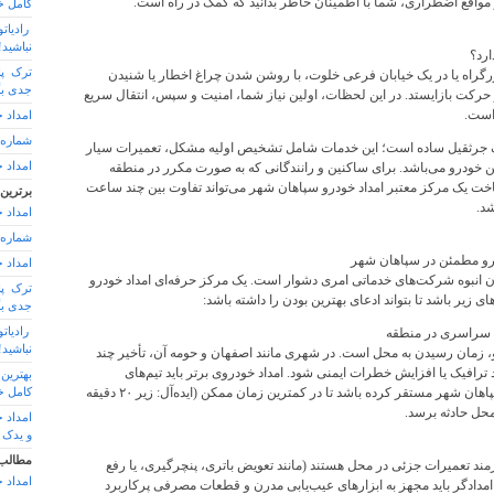
واقع اضطراری، شما با اطمینان خاطر بدانید که کمک در راه است.
کامل خ
رادیا
نباشید
ارد؟
ترک پا
رگراه یا در یک خیابان فرعی خلوت، با روشن شدن چراغ اخطار یا شنیدن
جدی بگ
حرکت بازایستد. در این لحظات، اولین نیاز شما، امنیت و سپس، انتقال سریع
است.
امداد 
شماره 
یک جرثقیل ساده است؛ این خدمات شامل تشخیص اولیه مشکل، تعمیرات سیار
امداد 
من خودرو می‌باشد. برای ساکنین و رانندگانی که به صورت مکرر در منطقه
خت یک مرکز معتبر امداد خودرو سپاهان شهر می‌تواند تفاوت بین چند ساعت
برترین
د.
امداد 
شماره 
درو مطمئن در سپاهان شهر
امداد 
انبوه شرکت‌های خدماتی امری دشوار است. یک مرکز حرفه‌ای امداد خودرو
ترک پا
ی زیر باشد تا بتواند ادعای بهترین بودن را داشته باشد:
جدی بگ
رادیا
نباشید
رو، زمان رسیدن به محل است. در شهری مانند اصفهان و حومه آن، تأخیر چند
د ترافیک یا افزایش خطرات ایمنی شود. امداد خودروی برتر باید تیم‌های
عملیاتی متعددی را در سطح سپاهان شهر مستقر کرده باشد تا در کمترین زمان ممکن (ایده‌آل: زیر ۲۰ دقیقه
کامل خ
محل حادثه برسد.
امداد 
و یدک
مطالب
مند تعمیرات جزئی در محل هستند (مانند تعویض باتری، پنچرگیری، یا رفع
امداد 
دادگر باید مجهز به ابزارهای عیب‌یابی مدرن و قطعات مصرفی پرکاربرد