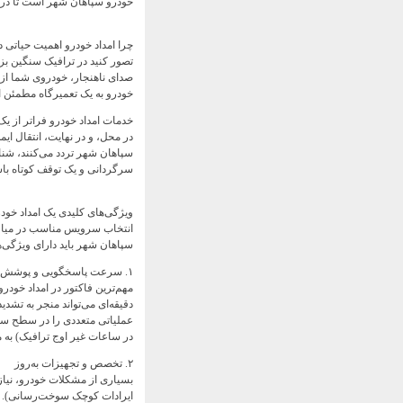
خودرو سپاهان شهر است تا در م
چرا امداد خودرو اهمیت حیاتی د
تصور کنید در ترافیک سنگین بز
صدای ناهنجار، خودروی شما از 
خودرو به یک تعمیرگاه مطمئن 
خدمات امداد خودرو فراتر از 
در محل، و در نهایت، انتقال ای
سپاهان شهر تردد می‌کنند، شنا
سرگردانی و یک توقف کوتاه باش
ویژگی‌های کلیدی یک امداد خو
انتخاب سرویس مناسب در میان 
سپاهان شهر باید دارای ویژگی‌ها
۱. سرعت پاسخگویی و پوشش سراسری در منطقه
مهم‌ترین فاکتور در امداد خود
دقیقه‌ای می‌تواند منجر به تشدی
در ساعات غیر اوج ترافیک) به 
۲. تخصص و تجهیزات به‌روز
بسیاری از مشکلات خودرو، نیاز
ایرادات کوچک سوخت‌رسانی). ام