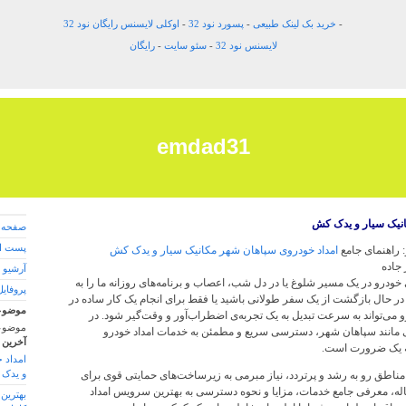
-
خرید بک لینک طبیعی
-
پسورد نود 32
-
اوکلی لایسنس رایگان نود 32
لایسنس نود 32
-
سئو سایت
-
رایگان
emdad31
انیک سیار و یدک کش
صفحه 
پست ال
 راهنمای جامع
امداد خودروی سپاهان شهر مکانیک سیار و یدک کش
جاده
آرشیو 
ی خودرو در یک مسیر شلوغ یا در دل شب، اعصاب و برنامه‌های روزانه ما را به
پروفایل
 در حال بازگشت از یک سفر طولانی باشید یا فقط برای انجام یک کار ساده در
موضوع
 می‌تواند به سرعت تبدیل به یک تجربه‌ی اضطراب‌آور و وقت‌گیر شود. در
موضوع
 مانند سپاهان شهر، دسترسی سریع و مطمئن به خدمات امداد خودرو
آخرین 
ه یک ضرورت است.
امداد 
و یدک
مناطق رو به رشد و پرتردد، نیاز مبرمی به زیرساخت‌های حمایتی قوی برای
قاله، معرفی جامع خدمات، مزایا و نحوه دسترسی به بهترین سرویس امداد